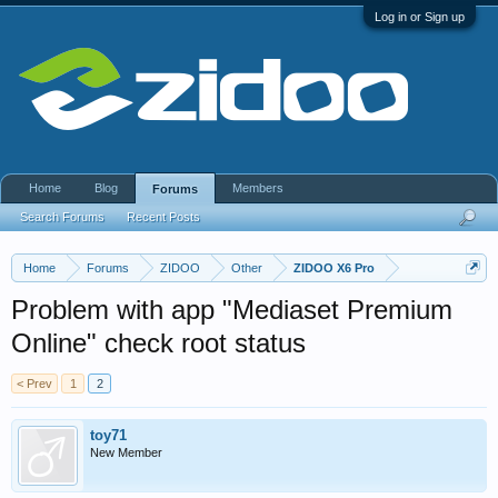
Log in or Sign up
Home
Blog
Members
Forums
Search Forums
Recent Posts
Home
Forums
ZIDOO
Other
ZIDOO X6 Pro
Problem with app "Mediaset Premium
Online" check root status
< Prev
1
2
toy71
New Member