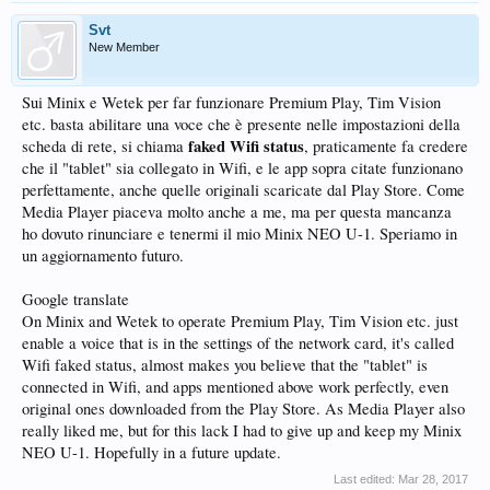
Svt
New Member
Sui Minix e Wetek per far funzionare Premium Play, Tim Vision
etc. basta abilitare una voce che è presente nelle impostazioni della
faked Wifi status
scheda di rete, si chiama
, praticamente fa credere
che il "tablet" sia collegato in Wifi, e le app sopra citate funzionano
perfettamente, anche quelle originali scaricate dal Play Store. Come
Media Player piaceva molto anche a me, ma per questa mancanza
ho dovuto rinunciare e tenermi il mio Minix NEO U-1. Speriamo in
un aggiornamento futuro.
Google translate
On Minix and Wetek to operate Premium Play, Tim Vision etc. just
enable a voice that is in the settings of the network card, it's called
Wifi faked status, almost makes you believe that the "tablet" is
connected in Wifi, and apps mentioned above work perfectly, even
original ones downloaded from the Play Store. As Media Player also
really liked me, but for this lack I had to give up and keep my Minix
NEO U-1. Hopefully in a future update.
Last edited:
Mar 28, 2017