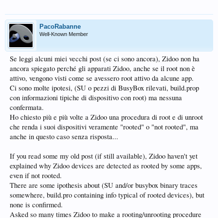
PacoRabanne
Well-Known Member
Se leggi alcuni miei vecchi post (se ci sono ancora), Zidoo non ha
ancora spiegato perché gli apparati Zidoo, anche se il root non è
attivo, vengono visti come se avessero root attivo da alcune app.
Ci sono molte ipotesi, (SU o pezzi di BusyBox rilevati, build.prop
con informazioni tipiche di dispositivo con root) ma nessuna
confermata.
Ho chiesto più e più volte a Zidoo una procedura di root e di unroot
che renda i suoi dispositivi veramente "rooted" o "not rooted", ma
anche in questo caso senza risposta...
If you read some my old post (if still available), Zidoo haven't yet
explained why Zidoo devices are detected as rooted by some apps,
even if not rooted.
There are some ipothesis about (SU and/or busybox binary traces
somewhere, build.pro containing info typical of rooted devices), but
none is confirmed.
Asked so many times Zidoo to make a rooting/unrooting procedure