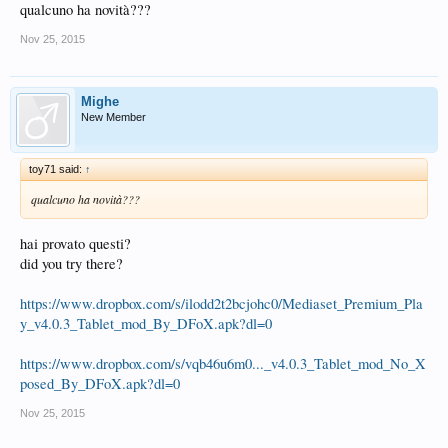
qualcuno ha novità???
Nov 25, 2015
Mighe
New Member
toy71 said:
↑
qualcuno ha novità???
hai provato questi?
did you try there?
https://www.dropbox.com/s/ilodd2t2bcjohc0/Mediaset_Premium_Pla
y_v4.0.3_Tablet_mod_By_DFoX.apk?dl=0
https://www.dropbox.com/s/vqb46u6m0..._v4.0.3_Tablet_mod_No_X
posed_By_DFoX.apk?dl=0
Nov 25, 2015