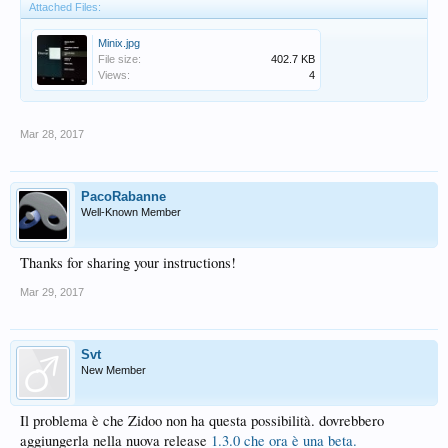
Attached Files:
Minix.jpg
File size:
402.7 KB
Views:
4
Mar 28, 2017
PacoRabanne
Well-Known Member
Thanks for sharing your instructions!
Mar 29, 2017
Svt
New Member
Il problema è che Zidoo non ha questa possibilità. dovrebbero
aggiungerla nella nuova release
1.3.0 che ora è una beta.