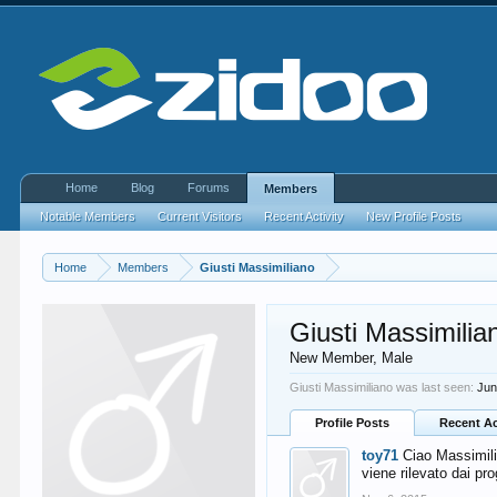
Home
Blog
Forums
Members
Notable Members
Current Visitors
Recent Activity
New Profile Posts
Home
Members
Giusti Massimiliano
Giusti Massimilia
New Member
, Male
Giusti Massimiliano was last seen:
Jun
Profile Posts
Recent Ac
toy71
Ciao Massimili
viene rilevato dai pr