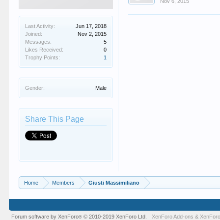
Nov 6, 2015
Last Activity:
Jun 17, 2018
Joined:
Nov 2, 2015
Messages:
5
Likes Received:
0
Trophy Points:
1
Gender:
Male
Share This Page
Home
Members
Giusti Massimiliano
Forum software by XenForo
© 2010-2019 XenForo Ltd.
XenForo Add-ons
&
XenForo
®