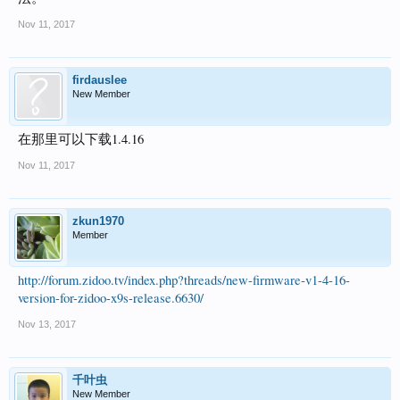
Nov 11, 2017
firdauslee
New Member
在那里可以下载1.4.16
Nov 11, 2017
zkun1970
Member
http://forum.zidoo.tv/index.php?threads/new-firmware-v1-4-16-
version-for-zidoo-x9s-release.6630/
Nov 13, 2017
千叶虫
New Member