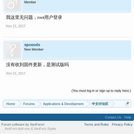
Member
我这里无问题，root用户登录
Nov 21, 2017
spoeods
New Member
没有收到固件更新，是测试版吗
Nov 21, 2017
(You must log in or sign up to reply here.)
Home
Forums
Applications & Development
中文讨论区
Contact Us
Help
Forum software by XenForo
Terms and Rules
Privacy Policy
®
XenForo Add-ons
&
XenForo Styles