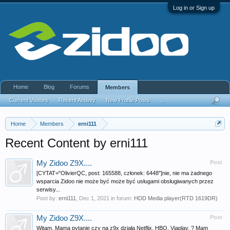
Log in or Sign up
Home
Blog
Forums
Members
Current Visitors
Recent Activity
New Profile Posts
...
Home
Members
erni111
Recent Content by erni111
My Zidoo Z9X....
Post
[CYTAT="OlivierQC, post: 165588, członek: 6448"]nie, nie ma żadnego
wsparcia Zidoo nie może być może być usługami obsługiwanych przez
serwisy...
Post by:
erni111
,
Dec 1, 2021
in forum:
HDD Media player(RTD 1619DR)
My Zidoo Z9X....
Post
Witam. Mama pytanie czy na z9x działa Netflix, HBO, Viaplay, ? Mam