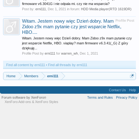
firmoware v6.3041G i nie odpala mi. czy nie ma wsparcia?
Post by:
erni111
,
Dec 1, 2021
in forum:
HDD Media player(RTD 1619DR)
Witam. Jestem nowy więc Dzień dobry. Mam
Profile Post
Zidoo z9x mam pytanie czy jest wsparcie Netflix,
HBO....
Witam. Jestem nowy więc Dzień dobry. Mam Zidoo z9x mam pytanie czy
jest wsparcie Netflix, HBO. viaplay? mam firmware v6.3.41(_G) Z góry
dziękuję...
Profile Post by
erni111
for
warren_wh
,
Dec 1, 2021
Find all content by erni111
Find all threads by erni111
Home
Members
erni111
Contact Us
Help
Forum software by XenForo
Terms and Rules
Privacy Policy
®
XenForo Add-ons
&
XenForo Styles