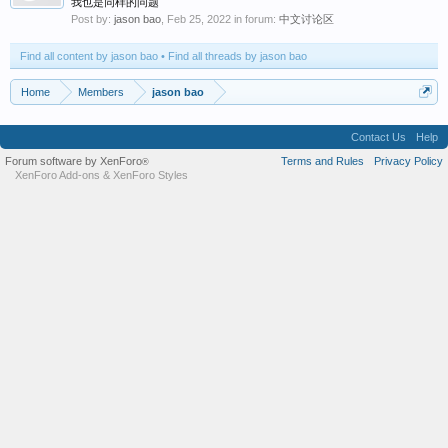
我也是同样的问题
Post by:
jason bao
,
Feb 25, 2022
in forum:
中文讨论区
Find all content by jason bao
Find all threads by jason bao
Home
Members
jason bao
Contact Us
Help
Forum software by XenForo
Terms and Rules
Privacy Policy
®
XenForo Add-ons
&
XenForo Styles