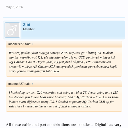
May 3, 2026
Kiedy po raz pierwszy kupiłem Z10, użyłem cyfrowego kabla koncentrycznego
RCA, którym podłączyłem mój T8 do mojego poprzedniego DAC-
a/przedwzmacniacza. Następnie zastąpiłem go dostarczonym przez Eversolo
kablem USB, ale nie zauważyłem żadnej różnicy. Następnie wypróbowałem kabel
Zibi
USB Chord i brzmienie było zauważalnie „jaśniejsze”, „przewiewne” i bardziej
Member
szczegółowe (bez wyciągania karty bingo z recenzjami audio). Wczoraj
otrzymałem mój nowy (dla mnie) kabel HDMI Chord, podłączyłem go
(ustawiony w Tryb 1) i wow, jaka różnica! Jeszcze więcej szczegółów i, co
macnet427 said:
↑
wydawało się, wzrost wzmocnienia o kilka dB, czego nie do końca rozumiem.
Wczoraj podłączyłem mojego nowego Z10 i używam go z lampą T8. Miałem
Jak wspomniałem we wpisie powyżej, spodziewałem się, że USB będzie brzmiało
zamiar wypróbować I2S, ale zdecydowałem się na USB, ponieważ miałem już
najlepiej, wykorzystując (przynajmniej w specyfikacji) lepszy zegar w Z10 niż w
AQ Carbon A do B. Dajcie znać, czy jest jakaś różnica z I2S. Postanowiłem
T8.
wystawić mojego AQ Carbon XLR na sprzedaż, ponieważ potrzebowałem kupić
nowy zestaw analogowych kabli XLR.
Krótko mówiąc, zarówno kabel koncentryczny, jak i kabel USB trafiły już na stos
rzeczy „do ponownego wykorzystania”.
macnet427 said:
↑
I hooked up my new Z10 yesterday and using it with a T8. I was going to try I2S
but decided just to use USB since I already had a AQ Carbon A to B. Let us know
if there’s any difference using I2S. I decided to put my AQ Carbon XLR up for
sale since I needed to buy a new set of XLR analogue cables.
All these cable and port combinations are pointless. Digital has very