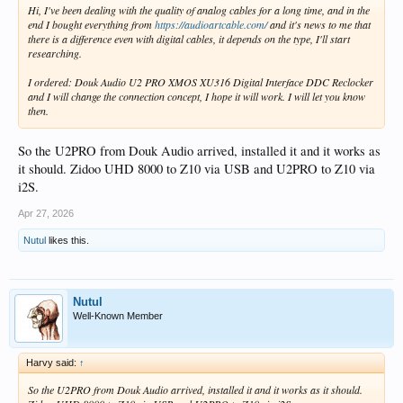
Hi, I've been dealing with the quality of analog cables for a long time, and in the
end I bought everything from
https://audioartcable.com/
and it's news to me that
there is a difference even with digital cables, it depends on the type, I'll start
researching.
I ordered: Douk Audio U2 PRO XMOS XU316 Digital Interface DDC Reclocker
and I will change the connection concept, I hope it will work. I will let you know
then.
So the U2PRO from Douk Audio arrived, installed it and it works as
it should. Zidoo UHD 8000 to Z10 via USB and U2PRO to Z10 via
i2S.
Apr 27, 2026
Nutul
likes this.
Nutul
Well-Known Member
Harvy said:
↑
So the U2PRO from Douk Audio arrived, installed it and it works as it should.