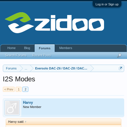
Log in or Sign up
Home
Blog
Members
Forums
Search Forums
Recent Posts
Forums
...
Eversolo DAC-Z6 / DAC-Z8 / DAC Z10
I2S Modes
< Prev
1
2
Harvy
New Member
Harvy said:
↑