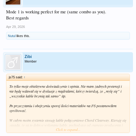
Mode 1 is working perfect for me (same combo as you).
Best regards
Apr 29, 2026
Nutul
likes this.
Zibi
Member
js75 said:
↑
To tylko moje obiektywne doświadczenie i opinia. Nie mam żadnych pretensji i
nie będę wdawał się w dyskusje z mądralami, którzy twierdzą, że „mylę się” i
„wszystkie kable brzmią tak samo” itp.
Po przeczytaniu i obejrzeniu sporej ilości materiałów na I²S postanowiłem
spróbować.
W całym moim systemie stosuję kable połączeniowe Chord Clearway. Kieruję się
zasadą, że są to dobrze wykonane kable, pochodzące od znanego producenta i
Click to expand...
oferowane w cenie, którą mogę uzasadnić, nie popadając w skrajności
malejących zysków w obszarze, który i tak jest obciążony malejącymi zyskami.