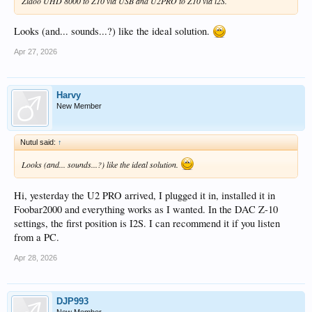
Zidoo UHD 8000 to Z10 via USB and U2PRO to Z10 via i2S.
Looks (and... sounds...?) like the ideal solution.
Apr 27, 2026
Harvy
New Member
Nutul said:
↑
Looks (and... sounds...?) like the ideal solution.
Hi, yesterday the U2 PRO arrived, I plugged it in, installed it in
Foobar2000 and everything works as I wanted. In the DAC Z-10
settings, the first position is I2S. I can recommend it if you listen
from a PC.
Apr 28, 2026
DJP993
New Member