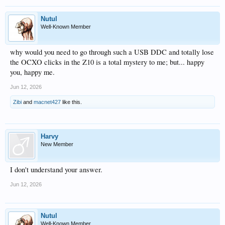
Nutul
Well-Known Member
why would you need to go through such a USB DDC and totally lose
the OCXO clicks in the Z10 is a total mystery to me; but... happy
you, happy me.
Jun 12, 2026
Zibi
and
macnet427
like this.
Harvy
New Member
I don't understand your answer.
Jun 12, 2026
Nutul
Well-Known Member