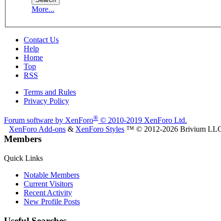
More...
Contact Us
Help
Home
Top
RSS
Terms and Rules
Privacy Policy
®
Forum software by XenForo
© 2010-2019 XenForo Ltd.
XenForo Add-ons
&
XenForo Styles
™ © 2012-2026 Brivium LL
Members
Quick Links
Notable Members
Current Visitors
Recent Activity
New Profile Posts
Useful Searches