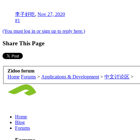
李子好吃
,
Nov 27, 2020
#1
(You must log in or sign up to reply here.)
Share This Page
Zidoo forum
Home
Forums
>
Applications & Development
>
中文讨论区
>
Home
Blog
Forums